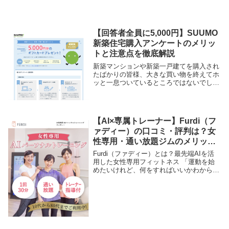
【回答者全員に5,000円】SUUMO
新築住宅購入アンケートのメリッ
トと注意点を徹底解説
新築マンションや新築一戸建てを購入され
たばかりの皆様、大きな買い物を終えてホ
ッと一息ついているところではないでしょ
うか。実は、その「購入体験」が5,000円
分のギフトカードに変わるチャンスがあり
ます。リクルートが運営する日本最大級の
不動産サ...
【AI×専属トレーナー】Furdi（フ
ァディー）の口コミ・評判は？女
性専用・通い放題ジムのメリット
を徹底解説
Furdi（ファディー）とは？最先端AIを活
用した女性専用フィットネス 「運動を始
めたいけれど、何をすればいいかわからな
い」「ジムに通っても長続きしない」そん
な悩みを持つ女性に選ばれているのが、女
性専用AIパーソナルトレーニングジム
「Fur...