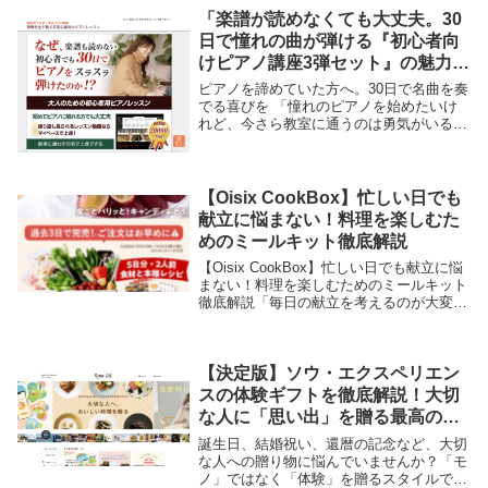
「楽譜が読めなくても大丈夫。30
日で憧れの曲が弾ける『初心者向
けピアノ講座3弾セット』の魅力と
評判を徹底解説」
ピアノを諦めていた方へ。30日で名曲を奏
でる喜びを 「憧れのピアノを始めたいけ
れど、今さら教室に通うのは勇気がいる」
「楽譜が読めないから無理だと諦めてい
る」そんな悩みをお持ちではありません
か？ 「初心者向けピアノ講座 30日でマス
ターするピ...
【Oisix CookBox】忙しい日でも
献立に悩まない！料理を楽しむた
めのミールキット徹底解説
【Oisix CookBox】忙しい日でも献立に悩
まない！料理を楽しむためのミールキット
徹底解説「毎日の献立を考えるのが大変」
「仕事から帰ってきてから料理をする気力
がない」そんなお悩みを抱えていません
か？Oisixの「**【Oisix Co...
【決定版】ソウ・エクスペリエン
スの体験ギフトを徹底解説！大切
な人に「思い出」を贈る最高の選
び方
誕生日、結婚祝い、還暦の記念など、大切
な人への贈り物に悩んでいませんか？「モ
ノ」ではなく「体験」を贈るスタイルで、