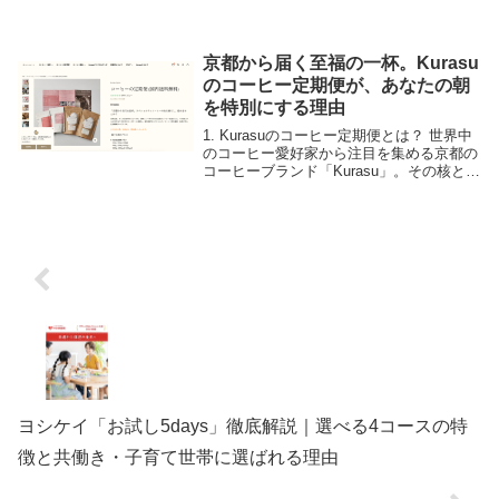
今絶大な支持を集めているのがソウ・エク
スペリエンス（SOW EXPERIENCE）で
す。 本記事では、購入を検討されている
方に...
京都から届く至福の一杯。Kurasu
のコーヒー定期便が、あなたの朝
を特別にする理由
1. Kurasuのコーヒー定期便とは？ 世界中
のコーヒー愛好家から注目を集める京都の
コーヒーブランド「Kurasu」。その核とな
るサービスが、焙煎したての新鮮なスペシ
ャルティコーヒーを毎月お届けする「コー
ヒー定期便」です。 単に豆を届ける...
ヨシケイ「お試し5days」徹底解説｜選べる4コースの特
徴と共働き・子育て世帯に選ばれる理由