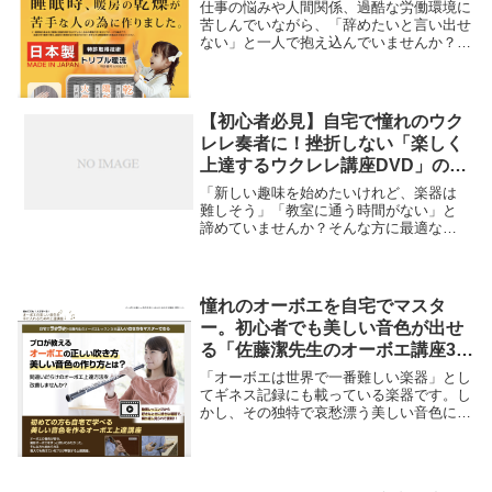
仕事の悩みや人間関係、過酷な労働環境に
苦しんでいながら、「辞めたいと言い出せ
ない」と一人で抱え込んでいませんか？特
に男性の場合、責任感やプライド、あるい
は職場からの強い引き止めによって、退職
のハードルが高く感じられることが多いも
のです。そん...
【初心者必見】自宅で憧れのウク
レレ奏者に！挫折しない「楽しく
上達するウクレレ講座DVD」の魅
力を徹底解説
「新しい趣味を始めたいけれど、楽器は
難しそう」「教室に通う時間がない」と
諦めていませんか？そんな方に最適なの
が、「自宅でラクラク、楽しく上達！初
心者向けウクレレ講座DVD」です。この
講座は、楽器に触れたことがない方で
も、最短距離で一曲弾ける...
憧れのオーボエを自宅でマスタ
ー。初心者でも美しい音色が出せ
る「佐藤潔先生のオーボエ講座3弾
セット」の魅力と評判を徹底解説
「オーボエは世界で一番難しい楽器」とし
てギネス記録にも載っている楽器です。し
かし、その独特で哀愁漂う美しい音色に魅
了され、「自分でも吹いてみたい」と憧れ
を持つ方は少なくありません。一方で、
「近くに教室がない」「リードの調整が難
しそう」「独学...