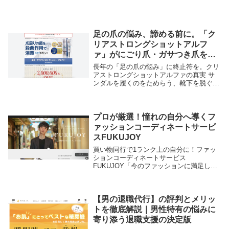
足の爪の悩み、諦める前に。「ク
リアストロングショットアルフ
ァ」がにごり爪・ガサつき爪を根
本ケアする理由
長年の「足の爪の悩み」に終止符を。クリ
アストロングショットアルファの真実 サ
ンダルを履くのをためらう、靴下を脱ぐの
が恥ずかしい、爪が厚くなって切りにく
い。そんな「足の爪のにごり・ガサつき・
ボロボロ」に悩んでいませんか？ 一般的
なフットケアで...
プロが厳選！憧れの自分へ導くフ
ァッションコーディネートサービ
スFUKUJOY
買い物同行で1ランク上の自分に！ファッ
ションコーディネートサービス
FUKUJOY「今のファッションに満足して
いない」「自分に似合う服がわからない」
「もっと自信を持って街を歩きたい」—そ
んな風に感じていませんか？ファッション
コーディネートサー...
【男の退職代行】の評判とメリッ
トを徹底解説｜男性特有の悩みに
寄り添う退職支援の決定版