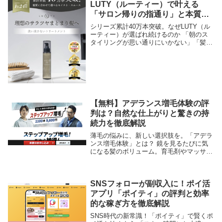
LUTY（ルーティー）で叶える
「サロン帰りの指通り」と本質の
髪質改善
シリーズ累計40万本突破。なぜLUTY（ル
ーティー）が選ばれ続けるのか 「朝のス
タイリングが思い通りにいかない」「髪の
パサつきや広がりが気になる」そんな悩み
を持つ方に支持され、シリーズ累計販売本
数40万本を突破したヘアケアブランドが
LUTY...
【無料】アデランス増毛体験の評
判は？自然な仕上がりと驚きの持
続力を徹底解説
薄毛の悩みに、新しい選択肢を。「アデラ
ンス増毛体験」とは？ 鏡を見るたびに気
になる髪のボリューム。育毛剤やマッサー
ジを試しても、なかなか納得のいく結果が
出ないと感じていませんか？そんな方に選
ばれているのが、大手老舗ブランド・アデ
ランスの「増...
SNSフォローが副収入に！ポイ活
アプリ「ポイティ」の評判と効率
的な稼ぎ方を徹底解説
SNS時代の新常識！「ポイティ」で賢くポ