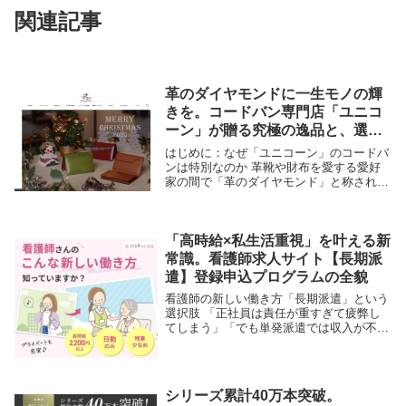
関連記事
革のダイヤモンドに一生モノの輝
きを。コードバン専門店「ユニコ
ーン」が贈る究極の逸品と、選ば
れる理由。
はじめに：なぜ「ユニコーン」のコードバ
ンは特別なのか 革靴や財布を愛する愛好
家の間で「革のダイヤモンド」と称され、
宝石のような輝きを放つ希少素材、コード
バン。農耕馬の臀部（でんぶ）からのみ採
取されるこの革は、1頭から取れる量が極
めて少なく、...
「高時給×私生活重視」を叶える新
常識。看護師求人サイト【長期派
遣】登録申込プログラムの全貌
看護師の新しい働き方「長期派遣」という
選択肢 「正社員は責任が重すぎて疲弊し
てしまう」「でも単発派遣では収入が不安
定」……そんな悩みを抱える看護師の方々
の間で、今、「長期派遣」という働き方が
急速に支持を広げています。 本プログラ
ムは、3ヶ月...
シリーズ累計40万本突破。