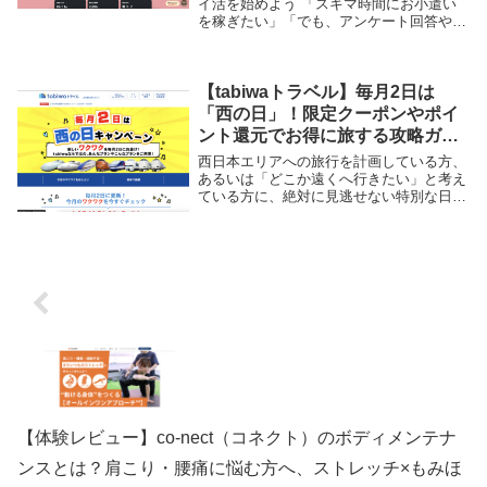
イ活を始めよう 「スキマ時間にお小遣い
を稼ぎたい」「でも、アンケート回答やレ
シート投稿は面倒……」そんな風に感じて
いませんか？ 今、SNSユーザーの間で話
題沸騰中のポイ活アプリが「ポイティ」で
す。 ポ...
【tabiwaトラベル】毎月2日は
「西の日」！限定クーポンやポイ
ント還元でお得に旅する攻略ガイ
ド
西日本エリアへの旅行を計画している方、
あるいは「どこか遠くへ行きたい」と考え
ている方に、絶対に見逃せない特別な日が
あります。それが、JR西日本グループの
観光ナビ「tabiwaトラベル」が開催する
「毎月2日は西の日キャンペーン」です。
この記事...
【体験レビュー】co-nect（コネクト）のボディメンテナ
ンスとは？肩こり・腰痛に悩む方へ、ストレッチ×もみほ